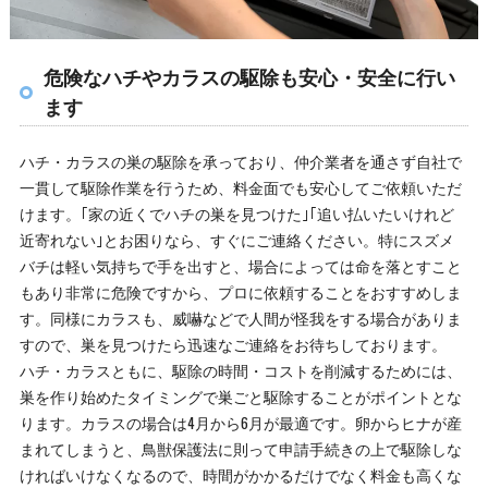
危険なハチやカラスの駆除も安心・安全に行い
ます
ハチ・カラスの巣の駆除を承っており、仲介業者を通さず自社で
一貫して駆除作業を行うため、料金面でも安心してご依頼いただ
けます。｢家の近くでハチの巣を見つけた｣｢追い払いたいけれど
近寄れない｣とお困りなら、すぐにご連絡ください。特にスズメ
バチは軽い気持ちで手を出すと、場合によっては命を落とすこと
もあり非常に危険ですから、プロに依頼することをおすすめしま
す。同様にカラスも、威嚇などで人間が怪我をする場合がありま
すので、巣を見つけたら迅速なご連絡をお待ちしております。
ハチ・カラスともに、駆除の時間・コストを削減するためには、
巣を作り始めたタイミングで巣ごと駆除することがポイントとな
ります。カラスの場合は4月から6月が最適です。卵からヒナが産
まれてしまうと、鳥獣保護法に則って申請手続きの上で駆除しな
ければいけなくなるので、時間がかかるだけでなく料金も高くな