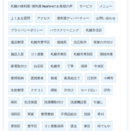
札幌の便利屋･便利屋 Departureのお客様の声
サービス
メニュー
よくある質問
アクセス
便利屋ディパーチャー
お問い合わせ
プライバシーポリシー
ハウスクリーニング
札幌市北区
遺品整理
札幌市豊平区
孤独死
北広島市
実家の片付け
施設入居
ゴミ屋敷
札幌市東区
札幌市厚別区
階段作業
家電取付け
白石区
札幌市
丁寧
清掃
中央区
整理収納
悪徳業者
相場
家具組立て
江別市
小樽市
生前整理
クチコミ
掃除
片付け
カード払い
評判
南区
生活保護
洗濯機取付け
洗濯機設置
引越し
清田区
実家
整理整頓
不用品処分
伐採
草刈
厚別区
豊平区
ゴミ屋敷清掃
退去
東区
何でもや