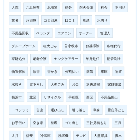
入院
ごみ屋敷
北海道
処分
耐火金庫
料金
不用品
業者
汚部屋
ゴミ部屋
口コミ
相談
水周り
不用品回収
ベランダ
エアコン
オーナー
管理人
グループホーム
粗大ごみ
苫小牧市
お墓掃除
各種代行
家財処分
老老介護
ヤングケアラー
単身赴任
配管洗浄
物置解体
除雪
雪かき
分割払い
病気
車庫
物置
水抜き
雪下ろし
大型ごみ
お金
退去清掃
家財搬出
横浜市
北区
リサイクル
手稲区
西区
不用品搬出
トコジラミ
害虫
運び出し
引っ越し
単身
雪庇落とし
お手伝い
空き家
整理
ゴミ出し
三社見積もり
三月
３月
格安
冷蔵庫
洗濯機
テレビ
大型家具
搬出