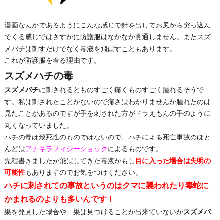
漫画なんかであるようにこんな感じで針を出してお尻から突っ込ん
でくる感じではさすがに防護服はなかなか貫通しません。またスズ
メバチは刺すだけでなく毒液を飛ばすこともあります。
これが防護服を着る理由です。
スズメハチの毒
スズメバチ
に刺されるとものすごく痛くものすごく腫れるそうで
す。私は刺されたことがないので痛さはわかりませんが腫れたのは
見たことがあるのですが手を刺された方がドラえもんの手のように
丸くなっていました。
ハチの毒は致死性のものではないので、ハチによる死亡事故のほと
んどは
アナキラフィシーショック
によるものです。
先程書きましたが飛ばしてきた毒液がもし
目に入った場合は失明の
可能性
もありますのでお気をつけください。
ハチに刺されての事故というのはクマに襲われたり毒蛇に
かまれるのよりも多いんです！
巣を発見した場合や、巣は見つけることが出来ていないが
スズメバ