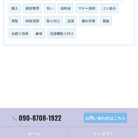
搬入
家財整理
安い
低料金
マナー清掃
ゴミ処分
買取
特殊清掃
取り付け
設置
搬出作業
看板
水廻り清掃
解体
洗濯機取り付け
090-8708-1922
お問い合わせはこちら
ホーム
コンセプト