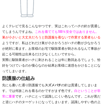
よくテレビで見るこんなやつです、実はこれってハチの針が貫通し
てしまうんですよね。
これを着てても100％安全ではありません。
巣が小さいと大丈夫だろうと防護服を着ないで作業する業者もいる
ようですが、私はどれだけ巣が小さかろうがハチの数が少なかろう
が絶対に着ます。お客様のお宅で駆除業者が刺されるなんて事故が
起こる可能性は出来るだけ少なくしたいですから。
実際に駆除業者がハチに刺されることは年に数回あるでしょう。恰
好をつけているのか慢心なのか結果お客様に迷惑をかけることにな
ってしまいます。
防護服の仕組み
先にも書いた通り防護服でも
スズメバチ
の針は貫通してしまいま
す。では何故これを着るのかですがまず色です。
白ということが非
常に重要
です。ハチにとって認識しにくい色なんです。これが黒だ
と逆にハチのターゲットになってしまいます。認識しやすい色の上