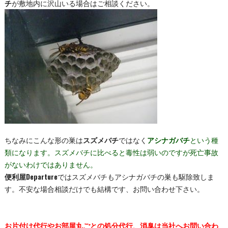
チ
が敷地内に沢山いる場合はご相談ください。
ちなみにこんな形の巣は
スズメバチ
ではなく
アシナガバチ
という種
類になります。スズメバチに比べると毒性は弱いのですが死亡事故
がないわけではありません。
便利屋Departure
ではスズメバチもアシナガバチの巣も駆除致しま
す。不安な場合相談だけでも結構です、お問い合わせ下さい。
お片付け代行やお部屋丸ごとの処分代行、消臭は当社へお問い合わ