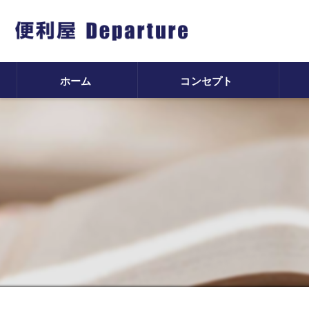
ホーム
コンセプト
遺
不
害
除
片
ハ