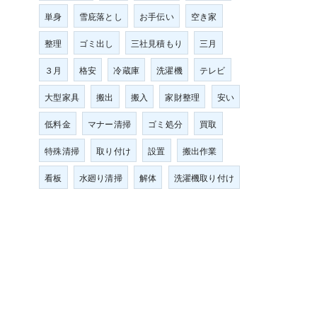
単身
雪庇落とし
お手伝い
空き家
整理
ゴミ出し
三社見積もり
三月
３月
格安
冷蔵庫
洗濯機
テレビ
大型家具
搬出
搬入
家財整理
安い
低料金
マナー清掃
ゴミ処分
買取
特殊清掃
取り付け
設置
搬出作業
看板
水廻り清掃
解体
洗濯機取り付け