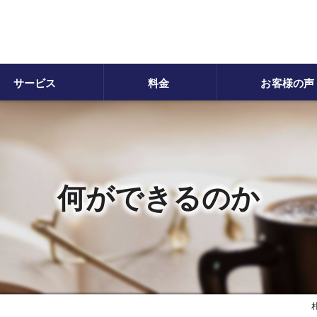
サービス
料金
お客様の声
品整理/生前整理
家財整理
用品処分代行
害虫駆除
何ができるのか
虫・害獣駆除
男手作業
雪
付けサービス
ウスクリーニング