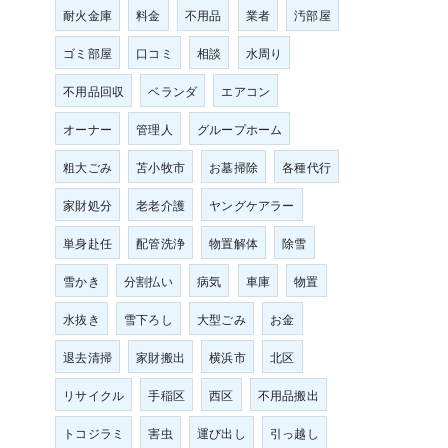
耐火金庫
料金
不用品
業者
汚部屋
ゴミ部屋
口コミ
相談
水周り
不用品回収
ベランダ
エアコン
オーナー
管理人
グループホーム
粗大ごみ
苫小牧市
お墓掃除
各種代行
家財処分
老老介護
ヤングケアラー
単身赴任
配管洗浄
物置解体
除雪
雪かき
分割払い
病気
車庫
物置
水抜き
雪下ろし
大型ごみ
お金
退去清掃
家財搬出
横浜市
北区
リサイクル
手稲区
西区
不用品搬出
トコジラミ
害虫
運び出し
引っ越し