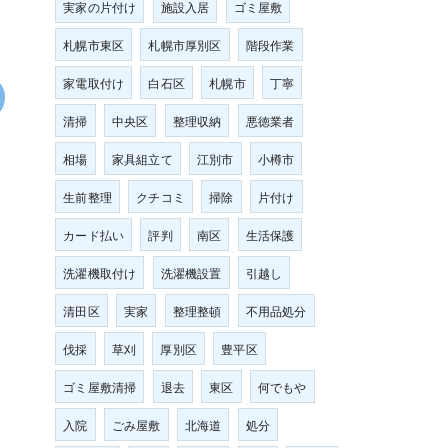
実家の片付け
施設入居
ゴミ屋敷
札幌市東区
札幌市厚別区
階段作業
家電取付け
白石区
札幌市
丁寧
清掃
中央区
整理収納
悪徳業者
相場
家具組立て
江別市
小樽市
生前整理
クチコミ
掃除
片付け
カード払い
評判
南区
生活保護
洗濯機取付け
洗濯機設置
引越し
清田区
実家
整理整頓
不用品処分
伐採
草刈
厚別区
豊平区
ゴミ屋敷清掃
退去
東区
何でもや
入院
ごみ屋敷
北海道
処分