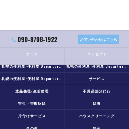
090-8708-1922
お問い合わせはこちら
ホーム
コンセプト
札幌の便利屋･便利屋 Departureの口コミ情報
札幌の便利屋･便利屋 Departureの評判
札幌の便利屋･便利屋 Departureのお客様の声
サービス
遺品整理/生前整理
不用品処分代行
害虫・害獣駆除
除雪
片付けサービス
ハウスクリーニング
その他
料金