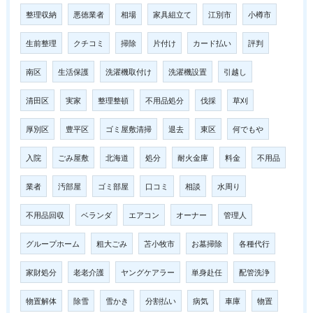
整理収納
悪徳業者
相場
家具組立て
江別市
小樽市
生前整理
クチコミ
掃除
片付け
カード払い
評判
南区
生活保護
洗濯機取付け
洗濯機設置
引越し
清田区
実家
整理整頓
不用品処分
伐採
草刈
厚別区
豊平区
ゴミ屋敷清掃
退去
東区
何でもや
入院
ごみ屋敷
北海道
処分
耐火金庫
料金
不用品
業者
汚部屋
ゴミ部屋
口コミ
相談
水周り
不用品回収
ベランダ
エアコン
オーナー
管理人
グループホーム
粗大ごみ
苫小牧市
お墓掃除
各種代行
家財処分
老老介護
ヤングケアラー
単身赴任
配管洗浄
物置解体
除雪
雪かき
分割払い
病気
車庫
物置