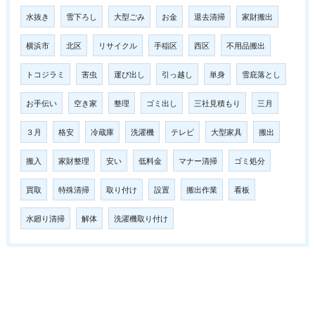
水抜き
雪下ろし
大型ごみ
お金
退去清掃
家財搬出
横浜市
北区
リサイクル
手稲区
西区
不用品搬出
トコジラミ
害虫
運び出し
引っ越し
単身
雪庇落とし
お手伝い
空き家
整理
ゴミ出し
三社見積もり
三月
３月
格安
冷蔵庫
洗濯機
テレビ
大型家具
搬出
搬入
家財整理
安い
低料金
マナー清掃
ゴミ処分
買取
特殊清掃
取り付け
設置
搬出作業
看板
水廻り清掃
解体
洗濯機取り付け