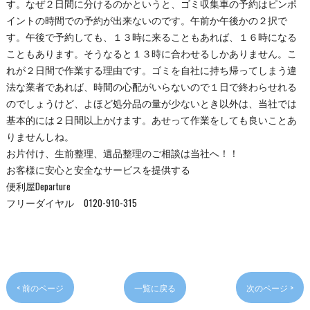
す。なぜ２日間に分けるのかというと、ゴミ収集車の予約はピンポ
イントの時間での予約が出来ないのです。午前か午後かの２択で
す。午後で予約しても、１３時に来ることもあれば、１６時になる
こともあります。そうなると１３時に合わせるしかありません。こ
れが２日間で作業する理由です。ゴミを自社に持ち帰ってしまう違
法な業者であれば、時間の心配がいらないので１日で終わらせれる
のでしょうけど、よほど処分品の量が少ないとき以外は、当社では
基本的には２日間以上かけます。あせって作業をしても良いことあ
りませんしね。
お片付け、生前整理、遺品整理のご相談は当社へ！！
お客様に安心と安全なサービスを提供する
便利屋Departure
フリーダイヤル 0120-910-315
< 前のページ
一覧に戻る
次のページ >