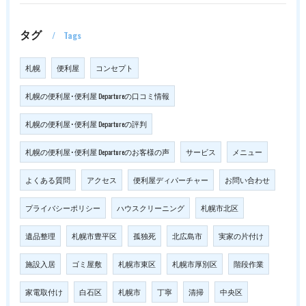
タグ
Tags
札幌
便利屋
コンセプト
札幌の便利屋･便利屋 Departureの口コミ情報
札幌の便利屋･便利屋 Departureの評判
札幌の便利屋･便利屋 Departureのお客様の声
サービス
メニュー
よくある質問
アクセス
便利屋ディパーチャー
お問い合わせ
プライバシーポリシー
ハウスクリーニング
札幌市北区
遺品整理
札幌市豊平区
孤独死
北広島市
実家の片付け
施設入居
ゴミ屋敷
札幌市東区
札幌市厚別区
階段作業
家電取付け
白石区
札幌市
丁寧
清掃
中央区