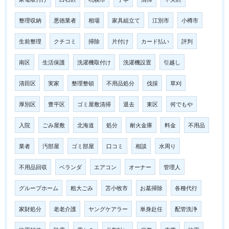
整理収納
悪徳業者
相場
家具組立て
江別市
小樽市
生前整理
クチコミ
掃除
片付け
カード払い
評判
南区
生活保護
洗濯機取付け
洗濯機設置
引越し
清田区
実家
整理整頓
不用品処分
伐採
草刈
厚別区
豊平区
ゴミ屋敷清掃
退去
東区
何でもや
入院
ごみ屋敷
北海道
処分
耐火金庫
料金
不用品
業者
汚部屋
ゴミ部屋
口コミ
相談
水周り
不用品回収
ベランダ
エアコン
オーナー
管理人
グループホーム
粗大ごみ
苫小牧市
お墓掃除
各種代行
家財処分
老老介護
ヤングケアラー
単身赴任
配管洗浄