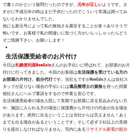
で書くのかという疑問だったのですが、
元年が正しい
ようです。さ
すがに平成元年の時はまだ子供だったのでこういう常識は調べてみ
ないとわかりませんでした。
他にも新元号によって私の無知さを露呈することが多々ありそうで
怖いです。お客様で私の間違いに気づく方がいらっしゃったらどう
ぞご指摘下さい。お願いします！
生活保護受給者のお片付け
今日は
札幌便利屋NewGate
さんのお手伝いに呼ばれて、お部屋のお片
付けに行ってきました。今回のお客様は
生活保護を受けている方の
お部屋の片付け、処分代行
です。当社もですがNewGateさんは自社ス
タッフが足りない場合の手伝いには
遺品整理士の資格
を持った同業
他社さんにヘルプ要請をするので作業も安心です。
生活保護受給者の場合入院して長期でお部屋に戻る見込みのない方
や、施設に入られる方の場合に保護費から片付けの代金が出る場合
があります。絶対に出るということは当社からは言えません！あく
までも出る場合があるということです。そして必ず３社以上の見積
りを提出しなければなりません。宅内にある
リサイクル家電の処分