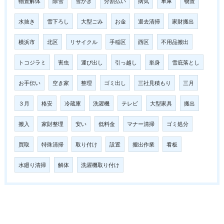
物置解体
除雪
雪かき
分割払い
病気
車庫
物置
水抜き
雪下ろし
大型ごみ
お金
退去清掃
家財搬出
横浜市
北区
リサイクル
手稲区
西区
不用品搬出
トコジラミ
害虫
運び出し
引っ越し
単身
雪庇落とし
お手伝い
空き家
整理
ゴミ出し
三社見積もり
三月
３月
格安
冷蔵庫
洗濯機
テレビ
大型家具
搬出
搬入
家財整理
安い
低料金
マナー清掃
ゴミ処分
買取
特殊清掃
取り付け
設置
搬出作業
看板
水廻り清掃
解体
洗濯機取り付け