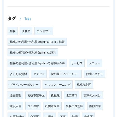
タグ
Tags
札幌
便利屋
コンセプト
札幌の便利屋･便利屋 Departureの口コミ情報
札幌の便利屋･便利屋 Departureの評判
札幌の便利屋･便利屋 Departureのお客様の声
サービス
メニュー
よくある質問
アクセス
便利屋ディパーチャー
お問い合わせ
プライバシーポリシー
ハウスクリーニング
札幌市北区
遺品整理
札幌市豊平区
孤独死
北広島市
実家の片付け
施設入居
ゴミ屋敷
札幌市東区
札幌市厚別区
階段作業
家電取付け
白石区
札幌市
丁寧
清掃
中央区