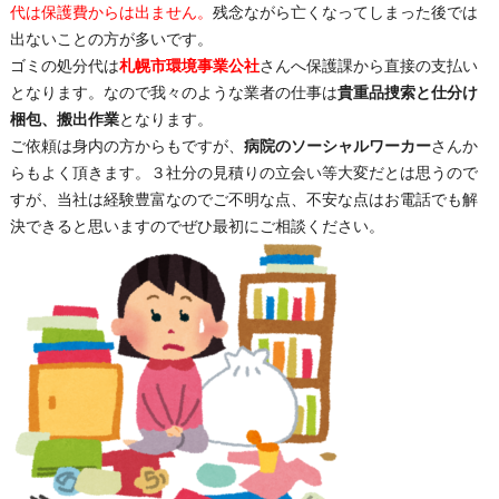
代は保護費からは出ません。
残念ながら亡くなってしまった後では
出ないことの方が多いです。
ゴミの処分代は
札幌市環境事業公社
さんへ保護課から直接の支払い
となります。なので我々のような業者の仕事は
貴重品捜索と仕分け
梱包、搬出作業
となります。
ご依頼は身内の方からもですが、
病院のソーシャルワーカー
さんか
らもよく頂きます。３社分の見積りの立会い等大変だとは思うので
すが、当社は経験豊富なのでご不明な点、不安な点はお電話でも解
決できると思いますのでぜひ最初にご相談ください。