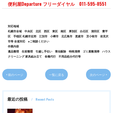
便利屋Departure フリーダイヤル 011-595-8551
対応地域
札幌市全域 中央区 北区 西区 東区 南区 厚別区 白石区 清田区 豊平
区 手稲区 札幌市近郊 江別市 小樽市 北広島市 恵庭市 苫小牧市 岩見沢
市等 全道対応 ※ご相談ください
作業内容
遺品整理 生前整理 引越し手伝い 害虫駆除 特殊清掃 ゴミ屋敷清掃 ハウス
クリーニング 家具組み立て 各種代行 不用品処分代行等
< 前のページ
一覧に戻る
次のページ >
最近の投稿
Recent Posts