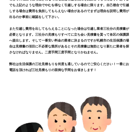
でも上記のような理由でやむを得なく引越しする場合に限ります。自己都合で引越
しする場合は費用を負担してもらえない場合があるのでまずは理由を説明し費用が
出るのか事前に確認をして下さい。
また引越し費用を出してもらえることになった場合は引越し業者三社分の見積書が
必要となります。三社分の見積もりすべてに立ち会い見積書を貰って各区の保護課
へ提出します。そして一番安い料金の業者に決まるのですが札幌市の生活保護の場
合は見積書の項目に不必要な箇所があるとその見積書は無効となり新たに業者を探
さなければなりません。二度手間三度手間となりかねません。
弊社は生活保護の三社見積もりを何度も通しているのでご安心ください！一番にお
電話を頂ければ三社見積もりの面倒な手間をお省きします！