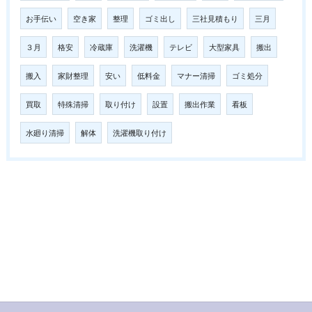
お手伝い
空き家
整理
ゴミ出し
三社見積もり
三月
３月
格安
冷蔵庫
洗濯機
テレビ
大型家具
搬出
搬入
家財整理
安い
低料金
マナー清掃
ゴミ処分
買取
特殊清掃
取り付け
設置
搬出作業
看板
水廻り清掃
解体
洗濯機取り付け