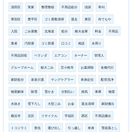
清田区
実家
整理整頓
不用品処分
伐採
草刈
厚別区
豊平区
ゴミ屋敷清掃
退去
東区
何でもや
入院
ごみ屋敷
北海道
処分
耐火金庫
料金
不用品
業者
汚部屋
ゴミ部屋
口コミ
相談
水周り
不用品回収
ベランダ
エアコン
オーナー
管理人
グループホーム
粗大ごみ
苫小牧市
お墓掃除
各種代行
家財処分
老老介護
ヤングケアラー
単身赴任
配管洗浄
物置解体
除雪
雪かき
分割払い
病気
車庫
物置
水抜き
雪下ろし
大型ごみ
お金
退去清掃
家財搬出
横浜市
北区
リサイクル
手稲区
西区
不用品搬出
トコジラミ
害虫
運び出し
引っ越し
単身
雪庇落とし