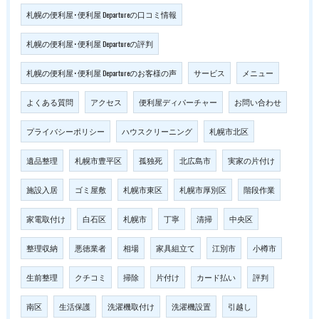
札幌の便利屋･便利屋 Departureの口コミ情報
札幌の便利屋･便利屋 Departureの評判
札幌の便利屋･便利屋 Departureのお客様の声
サービス
メニュー
よくある質問
アクセス
便利屋ディパーチャー
お問い合わせ
プライバシーポリシー
ハウスクリーニング
札幌市北区
遺品整理
札幌市豊平区
孤独死
北広島市
実家の片付け
施設入居
ゴミ屋敷
札幌市東区
札幌市厚別区
階段作業
家電取付け
白石区
札幌市
丁寧
清掃
中央区
整理収納
悪徳業者
相場
家具組立て
江別市
小樽市
生前整理
クチコミ
掃除
片付け
カード払い
評判
南区
生活保護
洗濯機取付け
洗濯機設置
引越し