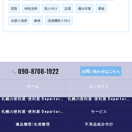
買取
特殊清掃
取り付け
設置
搬出作業
看板
水廻り清掃
解体
洗濯機取り付け
090-8708-1922
お問い合わせはこちら
ホーム
コンセプト
札幌の便利屋･便利屋 Departureの口コミ情報
札幌の便利屋･便利屋 Departureの評判
札幌の便利屋･便利屋 Departureのお客様の声
サービス
遺品整理/生前整理
不用品処分代行