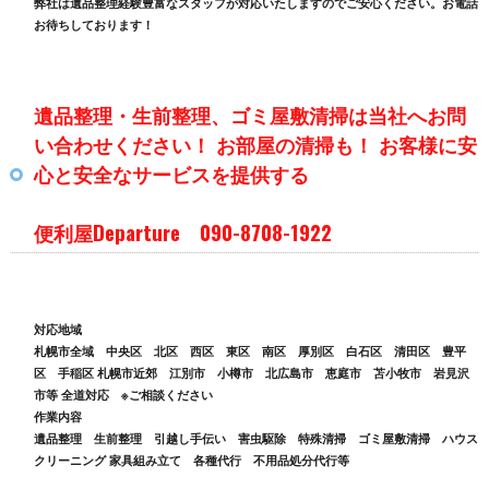
弊社は遺品整理経験豊富なスタッフが対応いたしますのでご安心ください。お電話
お待ちしております！
遺品整理・生前整理、ゴミ屋敷清掃は当社へお問
い合わせください！ お部屋の清掃も！ お客様に安
心と安全なサービスを提供する
便利屋Departure 090-8708-1922
対応地域
札幌市全域 中央区 北区 西区 東区 南区 厚別区 白石区 清田区 豊平
区 手稲区 札幌市近郊 江別市 小樽市 北広島市 恵庭市 苫小牧市 岩見沢
市等 全道対応 ※ご相談ください
作業内容
遺品整理 生前整理 引越し手伝い 害虫駆除 特殊清掃 ゴミ屋敷清掃 ハウス
クリーニング 家具組み立て 各種代行 不用品処分代行等