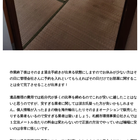
作業終了後はそのまま退去手続きが出来る状態にしますのでお休みが少ない方はそ
の日に管理会社さんに予約を入れといてもらえればその日だけでお部屋に関するこ
とは全て完了させることが出来ます！
遺品整理の費用では処分代が多くの比率を締めるのでこれが安いに越したことはな
いと思うのですが、安すぎる業者に関しては須古氏疑った方が良いかもしれませ
ん。個人情報が入ったままの物を海外輸出したりそのままオークションで販売した
りする業者もいるので安すぎる業者は疑いましょう。札幌市環境事業公社さんでは
１立法メートル当たりの料金は変わらないので正規の方法でやっていれば極端に安
いのは非常に怪しいです。