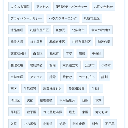
よくある質問
アクセス
便利屋ディパーチャー
お問い合わせ
プライバシーポリシー
ハウスクリーニング
札幌市北区
遺品整理
札幌市豊平区
孤独死
北広島市
実家の片付け
施設入居
ゴミ屋敷
札幌市東区
札幌市厚別区
階段作業
家電取付け
白石区
札幌市
丁寧
清掃
中央区
整理収納
悪徳業者
相場
家具組立て
江別市
小樽市
生前整理
クチコミ
掃除
片付け
カード払い
評判
南区
生活保護
洗濯機取付け
洗濯機設置
引越し
清田区
実家
整理整頓
不用品処分
伐採
草刈
厚別区
豊平区
ゴミ屋敷清掃
退去
東区
何でもや
入院
ごみ屋敷
北海道
処分
耐火金庫
料金
不用品