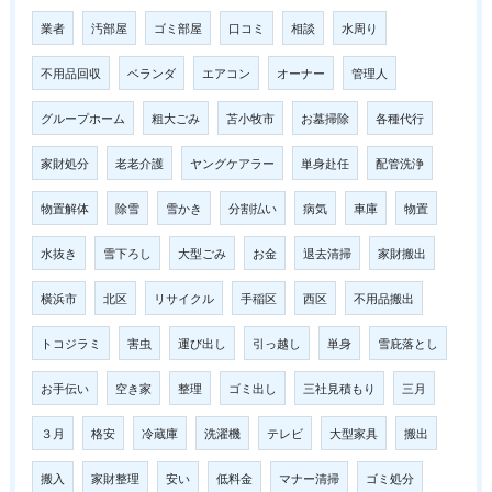
業者
汚部屋
ゴミ部屋
口コミ
相談
水周り
不用品回収
ベランダ
エアコン
オーナー
管理人
グループホーム
粗大ごみ
苫小牧市
お墓掃除
各種代行
家財処分
老老介護
ヤングケアラー
単身赴任
配管洗浄
物置解体
除雪
雪かき
分割払い
病気
車庫
物置
水抜き
雪下ろし
大型ごみ
お金
退去清掃
家財搬出
横浜市
北区
リサイクル
手稲区
西区
不用品搬出
トコジラミ
害虫
運び出し
引っ越し
単身
雪庇落とし
お手伝い
空き家
整理
ゴミ出し
三社見積もり
三月
３月
格安
冷蔵庫
洗濯機
テレビ
大型家具
搬出
搬入
家財整理
安い
低料金
マナー清掃
ゴミ処分