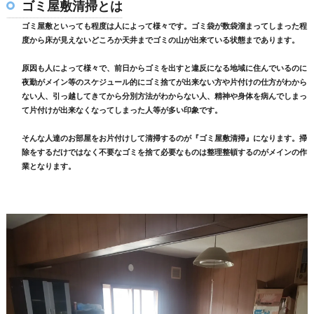
ゴミ屋敷清掃とは
ゴミ屋敷といっても程度は人によって様々です。ゴミ袋が数袋溜まってしまった程
度から床が見えないどころか天井までゴミの山が出来ている状態まであります。
原因も人によって様々で、前日からゴミを出すと違反になる地域に住んでいるのに
夜勤がメイン等のスケジュール的にゴミ捨てが出来ない方や片付けの仕方がわから
ない人、引っ越してきてから分別方法がわからない人、精神や身体を病んでしまっ
て片付けが出来なくなってしまった人等が多い印象です。
そんな人達のお部屋をお片付けして清掃するのが『ゴミ屋敷清掃』になります。掃
除をするだけではなく不要なゴミを捨て必要なものは整理整頓するのがメインの作
業となります。