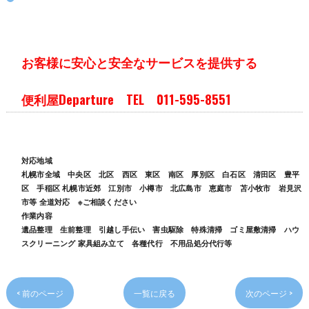
お客様に安心と安全なサービスを提供する
便利屋Departure TEL 011-595-8551
対応地域
札幌市全域 中央区 北区 西区 東区 南区 厚別区 白石区 清田区 豊平
区 手稲区 札幌市近郊 江別市 小樽市 北広島市 恵庭市 苫小牧市 岩見沢
市等 全道対応 ※ご相談ください
作業内容
遺品整理 生前整理 引越し手伝い 害虫駆除 特殊清掃 ゴミ屋敷清掃 ハウ
スクリーニング 家具組み立て 各種代行 不用品処分代行等
< 前のページ
一覧に戻る
次のページ >