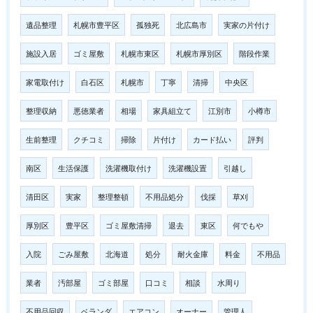
遺品整理
札幌市豊平区
孤独死
北広島市
実家の片付け
施設入居
ゴミ屋敷
札幌市東区
札幌市厚別区
階段作業
家電取付け
白石区
札幌市
丁寧
清掃
中央区
整理収納
悪徳業者
相場
家具組立て
江別市
小樽市
生前整理
クチコミ
掃除
片付け
カード払い
評判
南区
生活保護
洗濯機取付け
洗濯機設置
引越し
清田区
実家
整理整頓
不用品処分
伐採
草刈
厚別区
豊平区
ゴミ屋敷清掃
退去
東区
何でもや
入院
ごみ屋敷
北海道
処分
耐火金庫
料金
不用品
業者
汚部屋
ゴミ部屋
口コミ
相談
水周り
不用品回収
ベランダ
エアコン
オーナー
管理人