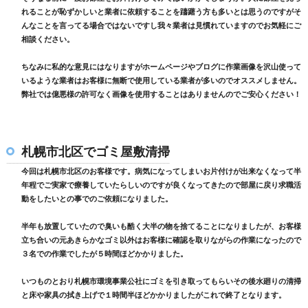
れることが恥ずかしいと業者に依頼することを躊躇う方も多いとは思うのですがそ
んなことを言ってる場合ではないですし我々業者は見慣れていますのでお気軽にご
相談ください。
ちなみに私的な意見にはなりますがホームページやブログに作業画像を沢山使って
いるような業者はお客様に無断で使用している業者が多いのでオススメしません。
弊社では億悪様の許可なく画像を使用することはありませんのでご安心ください！
札幌市北区でゴミ屋敷清掃
今回は札幌市北区のお客様です。病気になってしまいお片付けが出来なくなって半
年程でご実家で療養していたらしいのですが良くなってきたので部屋に戻り求職活
動をしたいとの事でのご依頼になりました。
半年も放置していたので臭いも酷く大半の物を捨てることになりましたが、お客様
立ち合いの元あきらかなゴミ以外はお客様に確認を取りながらの作業になったので
３名での作業でしたが５時間ほどかかりました。
いつものとおり札幌市環境事業公社にゴミを引き取ってもらいその後水廻りの清掃
と床や家具の拭き上げで１時間半ほどかかりましたがこれで終了となります。