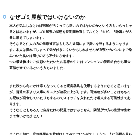
なぜゴミ屋敷ではいけないのか
本人が気にしなければ部屋が汚くっても良いのではないのかという方もいらっしゃ
るとは思いますが、ゴミ屋敷の状態を長期間放置しておくと『カビ』『雑菌』が大
量に増えてしまいます。
そうなると住人の方の健康被害はもちろん近隣にまで臭いを発するようになりま
す。本人は慣れてしまって気が付きにくいかもしれませんが衣類やカバンにまで染
みついた臭いは周りの方も不快にさせます。
つい最近弊社にご依頼いただいたお客様の中にはマンションの管理組合から退去
要請が来ているという方もいました。
また秋から冬にかけ寒くなってくると暖房器具を使用するようになると思います
が、普通の家より火事のリスクが格段に上がります。可燃物が多いことはもちろ
ん配線が腐食していたりもするのでスイッチを入れただけ着火する可能性まであ
ります。
そうなるともちろんご自身だけの問題ではすみません。隣近所の方の生活や生命
まで奪いかねません！
そうなる前に一度お部屋をお片付けしてみてはいかがでしょうか。人に部屋を見ら