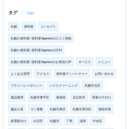
タグ
Tags
札幌
便利屋
コンセプト
札幌の便利屋･便利屋 Departureの口コミ情報
札幌の便利屋･便利屋 Departureの評判
札幌の便利屋･便利屋 Departureのお客様の声
サービス
メニュー
よくある質問
アクセス
便利屋ディパーチャー
お問い合わせ
プライバシーポリシー
ハウスクリーニング
札幌市北区
遺品整理
札幌市豊平区
孤独死
北広島市
実家の片付け
施設入居
ゴミ屋敷
札幌市東区
札幌市厚別区
階段作業
家電取付け
白石区
札幌市
丁寧
清掃
中央区