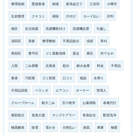
整理収納
悪徳業者
相場
家具組立て
江別市
小樽市
生前整理
クチコミ
掃除
片付け
カード払い
評判
南区
生活保護
洗濯機取付け
洗濯機設置
引越し
清田区
実家
整理整頓
不用品処分
伐採
草刈
厚別区
豊平区
ゴミ屋敷清掃
退去
東区
何でもや
入院
ごみ屋敷
北海道
処分
耐火金庫
料金
不用品
業者
汚部屋
ゴミ部屋
口コミ
相談
水周り
不用品回収
ベランダ
エアコン
オーナー
管理人
グループホーム
粗大ごみ
苫小牧市
お墓掃除
各種代行
家財処分
老老介護
ヤングケアラー
単身赴任
配管洗浄
物置解体
除雪
雪かき
分割払い
病気
車庫
物置