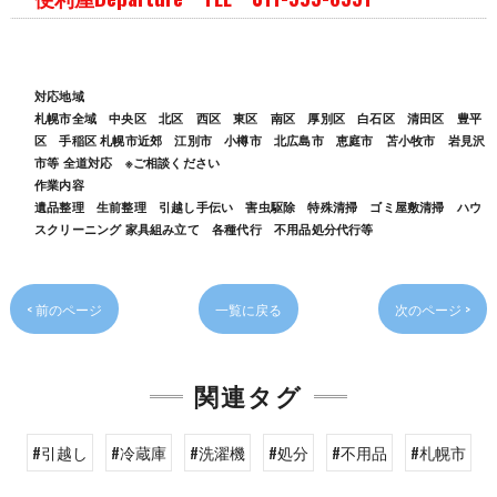
対応地域
札幌市全域 中央区 北区 西区 東区 南区 厚別区 白石区 清田区 豊平
区 手稲区 札幌市近郊 江別市 小樽市 北広島市 恵庭市 苫小牧市 岩見沢
市等 全道対応 ※ご相談ください
作業内容
遺品整理 生前整理 引越し手伝い 害虫駆除 特殊清掃 ゴミ屋敷清掃 ハウ
スクリーニング 家具組み立て 各種代行 不用品処分代行等
< 前のページ
一覧に戻る
次のページ >
関連タグ
#引越し
#冷蔵庫
#洗濯機
#処分
#不用品
#札幌市