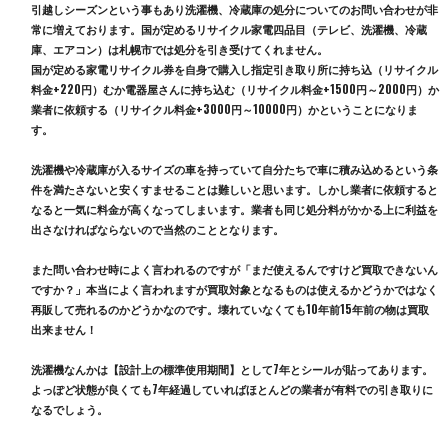
引越しシーズンという事もあり洗濯機、冷蔵庫の処分についてのお問い合わせが非
常に増えております。国が定めるリサイクル家電四品目（テレビ、洗濯機、冷蔵
庫、エアコン）は札幌市では処分を引き受けてくれません。
国が定める家電リサイクル券を自身で購入し指定引き取り所に持ち込（リサイクル
料金+220円）むか電器屋さんに持ち込む（リサイクル料金+1500円～2000円）か
業者に依頼する（リサイクル料金+3000円～10000円）かということになりま
す。
洗濯機や冷蔵庫が入るサイズの車を持っていて自分たちで車に積み込めるという条
件を満たさないと安くすませることは難しいと思います。しかし業者に依頼すると
なると一気に料金が高くなってしまいます。業者も同じ処分料がかかる上に利益を
出さなければならないので当然のこととなります。
また問い合わせ時によく言われるのですが「まだ使えるんですけど買取できないん
ですか？」本当によく言われますが買取対象となるものは使えるかどうかではなく
再販して売れるのかどうかなのです。壊れていなくても10年前15年前の物は買取
出来ません！
洗濯機なんかは【設計上の標準使用期間】として7年とシールが貼ってあります。
よっぽど状態が良くても7年経過していればほとんどの業者が有料での引き取りに
なるでしょう。