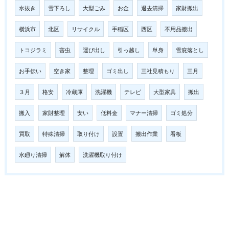
水抜き
雪下ろし
大型ごみ
お金
退去清掃
家財搬出
横浜市
北区
リサイクル
手稲区
西区
不用品搬出
トコジラミ
害虫
運び出し
引っ越し
単身
雪庇落とし
お手伝い
空き家
整理
ゴミ出し
三社見積もり
三月
３月
格安
冷蔵庫
洗濯機
テレビ
大型家具
搬出
搬入
家財整理
安い
低料金
マナー清掃
ゴミ処分
買取
特殊清掃
取り付け
設置
搬出作業
看板
水廻り清掃
解体
洗濯機取り付け