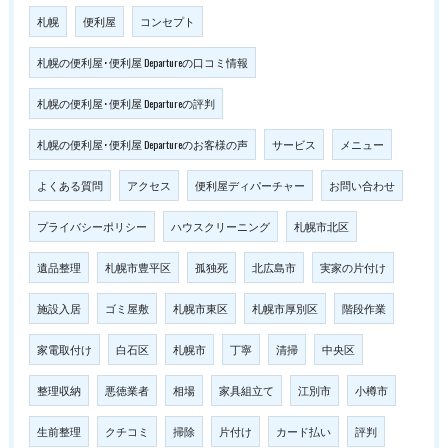
札幌
便利屋
コンセプト
札幌の便利屋･便利屋 Departureの口コミ情報
札幌の便利屋･便利屋 Departureの評判
札幌の便利屋･便利屋 Departureのお客様の声
サービス
メニュー
よくある質問
アクセス
便利屋ディパーチャー
お問い合わせ
プライバシーポリシー
ハウスクリーニング
札幌市北区
遺品整理
札幌市豊平区
孤独死
北広島市
実家の片付け
施設入居
ゴミ屋敷
札幌市東区
札幌市厚別区
階段作業
家電取付け
白石区
札幌市
丁寧
清掃
中央区
整理収納
悪徳業者
相場
家具組立て
江別市
小樽市
生前整理
クチコミ
掃除
片付け
カード払い
評判