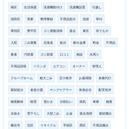
南区
生活保護
洗濯機取付け
洗濯機設置
引越し
清田区
実家
整理整頓
不用品処分
伐採
草刈
厚別区
豊平区
ゴミ屋敷清掃
退去
東区
何でもや
入院
ごみ屋敷
北海道
処分
耐火金庫
料金
不用品
業者
汚部屋
ゴミ部屋
口コミ
相談
水周り
不用品回収
ベランダ
エアコン
オーナー
管理人
グループホーム
粗大ごみ
苫小牧市
お墓掃除
各種代行
家財処分
老老介護
ヤングケアラー
単身赴任
配管洗浄
物置解体
除雪
雪かき
分割払い
病気
車庫
物置
水抜き
雪下ろし
大型ごみ
お金
退去清掃
家財搬出
横浜市
北区
リサイクル
手稲区
西区
不用品搬出