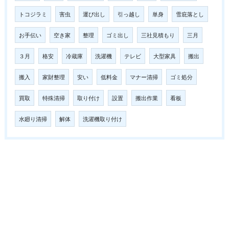
トコジラミ
害虫
運び出し
引っ越し
単身
雪庇落とし
お手伝い
空き家
整理
ゴミ出し
三社見積もり
三月
３月
格安
冷蔵庫
洗濯機
テレビ
大型家具
搬出
搬入
家財整理
安い
低料金
マナー清掃
ゴミ処分
買取
特殊清掃
取り付け
設置
搬出作業
看板
水廻り清掃
解体
洗濯機取り付け