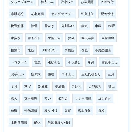
グループホーム
粗大ごみ
苫小牧市
お墓掃除
各種代行
家財処分
老老介護
ヤングケアラー
単身赴任
配管洗浄
物置解体
除雪
雪かき
分割払い
病気
車庫
物置
水抜き
雪下ろし
大型ごみ
お金
退去清掃
家財搬出
横浜市
北区
リサイクル
手稲区
西区
不用品搬出
トコジラミ
害虫
運び出し
引っ越し
単身
雪庇落とし
お手伝い
空き家
整理
ゴミ出し
三社見積もり
三月
３月
格安
冷蔵庫
洗濯機
テレビ
大型家具
搬出
搬入
家財整理
安い
低料金
マナー清掃
ゴミ処分
買取
特殊清掃
取り付け
設置
搬出作業
看板
水廻り清掃
解体
洗濯機取り付け