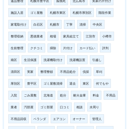
遺品整理
札幌市豊平区
孤独死
北広島市
実家の片付け
施設入居
ゴミ屋敷
札幌市東区
札幌市厚別区
階段作業
家電取付け
白石区
札幌市
丁寧
清掃
中央区
整理収納
悪徳業者
相場
家具組立て
江別市
小樽市
生前整理
クチコミ
掃除
片付け
カード払い
評判
南区
生活保護
洗濯機取付け
洗濯機設置
引越し
清田区
実家
整理整頓
不用品処分
伐採
草刈
厚別区
豊平区
ゴミ屋敷清掃
退去
東区
何でもや
入院
ごみ屋敷
北海道
処分
耐火金庫
料金
不用品
業者
汚部屋
ゴミ部屋
口コミ
相談
水周り
不用品回収
ベランダ
エアコン
オーナー
管理人