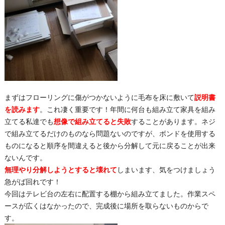
まずはフローリングに傷がつかないように毛布を床に敷いて
説明書
を読みます
。これ凄く重要です！年間に何台も組み立て家具を組み
立てる私達でも
想像で組み立てると失敗
することがあります。ネジ
で組み立てるだけのものなら問題ないのですが、ボンドを使用する
ものになると順序を間違えると後から分解して元に戻ることが出来
ないんです。
無理やり分解しようとすると壊れて
しまいます、気をつけましょう
急がば回れです！
今回はテレビ台の左右に配置する棚から組み立てました。作業スペ
ースが広くはなかったので、完成後に場所を取らないものからで
す。