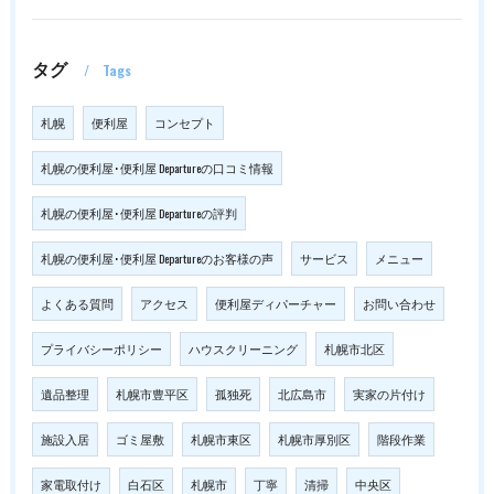
タグ
Tags
札幌
便利屋
コンセプト
札幌の便利屋･便利屋 Departureの口コミ情報
札幌の便利屋･便利屋 Departureの評判
札幌の便利屋･便利屋 Departureのお客様の声
サービス
メニュー
よくある質問
アクセス
便利屋ディパーチャー
お問い合わせ
プライバシーポリシー
ハウスクリーニング
札幌市北区
遺品整理
札幌市豊平区
孤独死
北広島市
実家の片付け
施設入居
ゴミ屋敷
札幌市東区
札幌市厚別区
階段作業
家電取付け
白石区
札幌市
丁寧
清掃
中央区