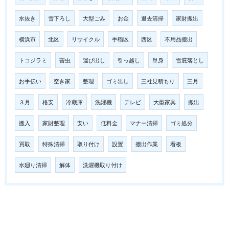
水抜き
雪下ろし
大型ごみ
お金
退去清掃
家財搬出
横浜市
北区
リサイクル
手稲区
西区
不用品搬出
トコジラミ
害虫
運び出し
引っ越し
単身
雪庇落とし
お手伝い
空き家
整理
ゴミ出し
三社見積もり
三月
３月
格安
冷蔵庫
洗濯機
テレビ
大型家具
搬出
搬入
家財整理
安い
低料金
マナー清掃
ゴミ処分
買取
特殊清掃
取り付け
設置
搬出作業
看板
水廻り清掃
解体
洗濯機取り付け