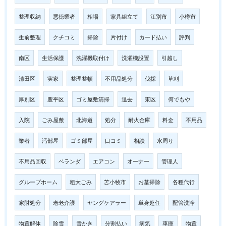
整理収納
悪徳業者
相場
家具組立て
江別市
小樽市
生前整理
クチコミ
掃除
片付け
カード払い
評判
南区
生活保護
洗濯機取付け
洗濯機設置
引越し
清田区
実家
整理整頓
不用品処分
伐採
草刈
厚別区
豊平区
ゴミ屋敷清掃
退去
東区
何でもや
入院
ごみ屋敷
北海道
処分
耐火金庫
料金
不用品
業者
汚部屋
ゴミ部屋
口コミ
相談
水周り
不用品回収
ベランダ
エアコン
オーナー
管理人
グループホーム
粗大ごみ
苫小牧市
お墓掃除
各種代行
家財処分
老老介護
ヤングケアラー
単身赴任
配管洗浄
物置解体
除雪
雪かき
分割払い
病気
車庫
物置