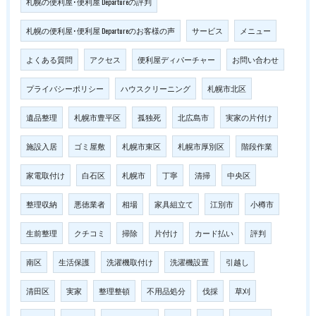
札幌の便利屋･便利屋 Departureの評判
札幌の便利屋･便利屋 Departureのお客様の声
サービス
メニュー
よくある質問
アクセス
便利屋ディパーチャー
お問い合わせ
プライバシーポリシー
ハウスクリーニング
札幌市北区
遺品整理
札幌市豊平区
孤独死
北広島市
実家の片付け
施設入居
ゴミ屋敷
札幌市東区
札幌市厚別区
階段作業
家電取付け
白石区
札幌市
丁寧
清掃
中央区
整理収納
悪徳業者
相場
家具組立て
江別市
小樽市
生前整理
クチコミ
掃除
片付け
カード払い
評判
南区
生活保護
洗濯機取付け
洗濯機設置
引越し
清田区
実家
整理整頓
不用品処分
伐採
草刈