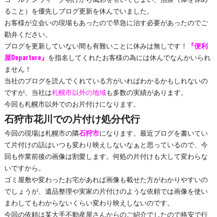
ること）を優先しブログ更新を休んでいました。
お客様が立会いの現場もあったので早急に治す必要があったのでご
勘弁ください。
ブログを更新していない間も有難いことに休みは無しです！
『便利
屋Departure』
を指名してくれたお客様の為には休んでなんかいられ
ません！
当社のブログを読んでくれている方がいればわかるかもしれないの
ですが、当社は
札幌市以外の地域
も多数の実績があります。
今回も札幌市以外でのお片付けになります。
石狩市花川での片付け処分代行
今回の現場は札幌市の隣
石狩市
になります。最近ブログを書いてい
て片付けの話はいつも変わり映えしないなぁと思っているので、今
回も作業前後の画像は割愛します。何処の片付けも大して変わらな
いですから。
ゴミ屋敷や変わったお宅があれば画像も載せた方がわかりやすいの
でしょうが、遺品整理や実家の片付けのような依頼では画像を使い
まわしてもわからないくらい変わり映えしないのです。
今回の依頼は某大手不動産屋さんからのご紹介でしたので格安で行