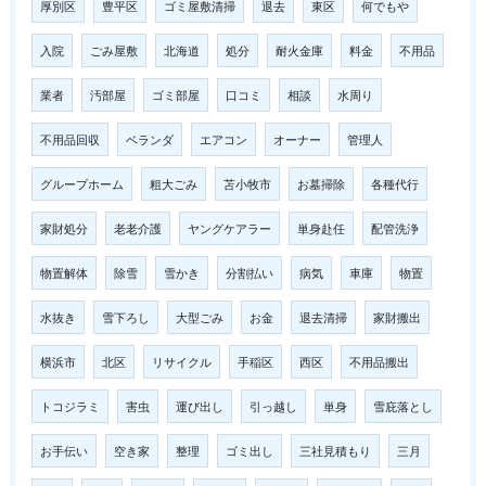
厚別区
豊平区
ゴミ屋敷清掃
退去
東区
何でもや
入院
ごみ屋敷
北海道
処分
耐火金庫
料金
不用品
業者
汚部屋
ゴミ部屋
口コミ
相談
水周り
不用品回収
ベランダ
エアコン
オーナー
管理人
グループホーム
粗大ごみ
苫小牧市
お墓掃除
各種代行
家財処分
老老介護
ヤングケアラー
単身赴任
配管洗浄
物置解体
除雪
雪かき
分割払い
病気
車庫
物置
水抜き
雪下ろし
大型ごみ
お金
退去清掃
家財搬出
横浜市
北区
リサイクル
手稲区
西区
不用品搬出
トコジラミ
害虫
運び出し
引っ越し
単身
雪庇落とし
お手伝い
空き家
整理
ゴミ出し
三社見積もり
三月