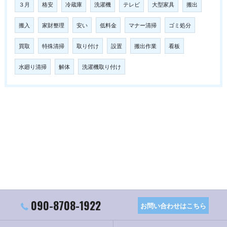
３月
格安
冷蔵庫
洗濯機
テレビ
大型家具
搬出
搬入
家財整理
安い
低料金
マナー清掃
ゴミ処分
買取
特殊清掃
取り付け
設置
搬出作業
看板
水廻り清掃
解体
洗濯機取り付け
090-8708-1922
お問い合わせはこちら