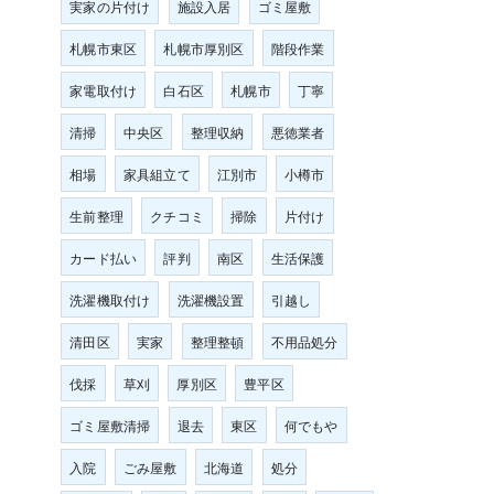
実家の片付け
施設入居
ゴミ屋敷
札幌市東区
札幌市厚別区
階段作業
家電取付け
白石区
札幌市
丁寧
清掃
中央区
整理収納
悪徳業者
相場
家具組立て
江別市
小樽市
生前整理
クチコミ
掃除
片付け
カード払い
評判
南区
生活保護
洗濯機取付け
洗濯機設置
引越し
清田区
実家
整理整頓
不用品処分
伐採
草刈
厚別区
豊平区
ゴミ屋敷清掃
退去
東区
何でもや
入院
ごみ屋敷
北海道
処分