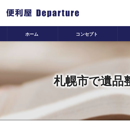
ホーム
コンセプト
遺
不
札幌市で遺品
害
除
片
ハ