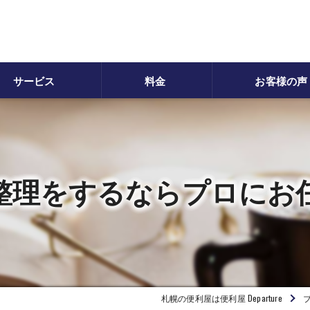
サービス
料金
お客様の声
品整理/生前整理
家財整理
用品処分代行
害虫駆除
整理をするならプロにお
虫・害獣駆除
男手作業
雪
付けサービス
ウスクリーニング
札幌の便利屋は便利屋 Departure