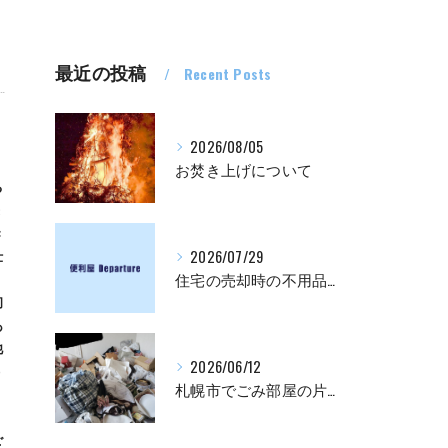
最近の投稿
Recent Posts
2026/08/05
お焚き上げについて
る
来
き
仕
2026/07/29
住宅の売却時の不用品処分について
初
あ
他
2026/06/12
う
札幌市でごみ部屋の片付け・清掃業者をお探しの方は
ご