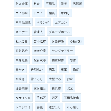
耐火金庫
料金
不用品
業者
汚部屋
ゴミ部屋
口コミ
相談
水周り
不用品回収
ベランダ
エアコン
オーナー
管理人
グループホーム
粗大ごみ
苫小牧市
お墓掃除
各種代行
家財処分
老老介護
ヤングケアラー
単身赴任
配管洗浄
物置解体
除雪
雪かき
分割払い
病気
車庫
物置
水抜き
雪下ろし
大型ごみ
お金
退去清掃
家財搬出
横浜市
北区
リサイクル
手稲区
西区
不用品搬出
トコジラミ
害虫
運び出し
引っ越し