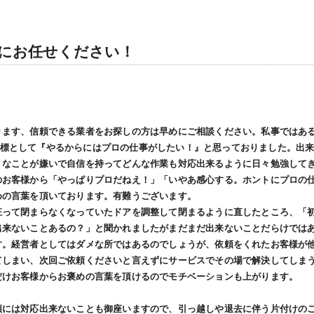
の他
にお任せください！
ります、信頼できる業者をお探しの方は早めにご相談ください。私事ではあ
身の目標として『やるからにはプロの仕事がしたい！』と思っておりました。出
うなことが嫌いで自信を持ってどんな作業も対応出来るように日々勉強して
のお客様から「やっぱりプロだねえ！」「いやあ感心する。ホントにプロの
めの言葉を頂いております。有難うございます。
狂って閉まらなくなっていたドアを調整して閉まるように直したところ、「
出来ないことあるの？」と聞かれましたがまだまだ出来ないことだらけでは
す。経営者としてはダメな所ではあるのでしょうが、依頼をくれたお客様が
てしまい、次回ご依頼くださいと言えずにサービスでその場で解決してしま
だけお客様からお褒めの言葉を頂けるのでモチベーションも上がります。
頼には対応出来ないことも御座いますので、引っ越しや退去に伴う片付けの