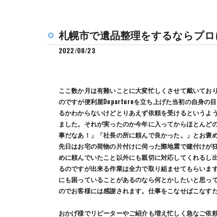
そ
札幌市で遺品整理をするならプロ
2022/08/23
ここ数か月は有難いことに大変忙しくさせて戴いてお
のですが便利屋Departureを立ち上げた当初の自
るかわからないけどとりあえず依頼を受けるというよ
ました。それが実ったのか今年に入ってからほとんど
事だなあ！」「社長の所に頼んで良かった。」とお褒
先日はお宅の荷物の片付けに伺った際地震で建付けが
めに頼んでいたこと以外にも親切に対応してくれるし
るのですが出来る作業は全力で取り組ませてもらいま
にも困っていることがあるのなら何とかしたいと思っ
のでお客様には感謝されます。仕事をこなせばこなす
おかげ様でリピーターやご紹介も増え忙しく急なご依