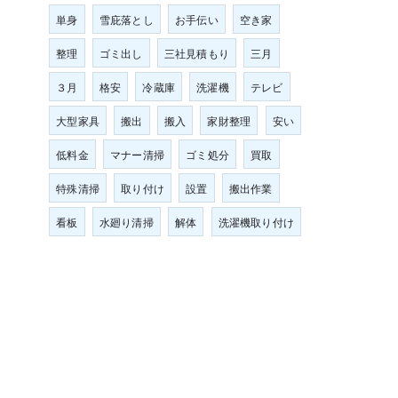
単身
雪庇落とし
お手伝い
空き家
整理
ゴミ出し
三社見積もり
三月
３月
格安
冷蔵庫
洗濯機
テレビ
大型家具
搬出
搬入
家財整理
安い
低料金
マナー清掃
ゴミ処分
買取
特殊清掃
取り付け
設置
搬出作業
看板
水廻り清掃
解体
洗濯機取り付け