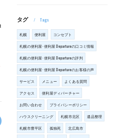
く
タグ
Tags
難
て
札幌
便利屋
コンセプト
札幌の便利屋･便利屋 Departureの口コミ情報
札幌の便利屋･便利屋 Departureの評判
札幌の便利屋･便利屋 Departureのお客様の声
サービス
メニュー
よくある質問
アクセス
便利屋ディパーチャー
お問い合わせ
プライバシーポリシー
ハウスクリーニング
札幌市北区
遺品整理
札幌市豊平区
孤独死
北広島市