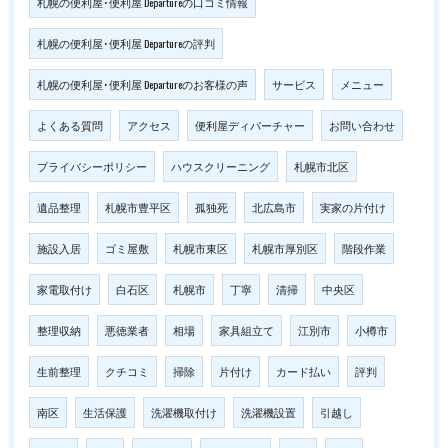
札幌の便利屋･便利屋 Departureの口コミ情報
札幌の便利屋･便利屋 Departureの評判
札幌の便利屋･便利屋 Departureのお客様の声
サービス
メニュー
よくある質問
アクセス
便利屋ディパーチャー
お問い合わせ
プライバシーポリシー
ハウスクリーニング
札幌市北区
遺品整理
札幌市豊平区
孤独死
北広島市
実家の片付け
施設入居
ゴミ屋敷
札幌市東区
札幌市厚別区
階段作業
家電取付け
白石区
札幌市
丁寧
清掃
中央区
整理収納
悪徳業者
相場
家具組立て
江別市
小樽市
生前整理
クチコミ
掃除
片付け
カード払い
評判
南区
生活保護
洗濯機取付け
洗濯機設置
引越し