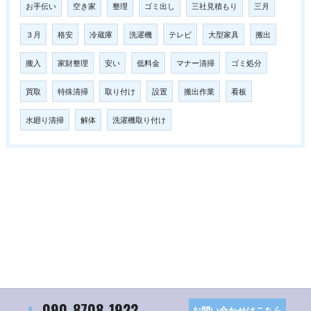
お手伝い
空き家
整理
ゴミ出し
三社見積もり
三月
３月
格安
冷蔵庫
洗濯機
テレビ
大型家具
搬出
搬入
家財整理
安い
低料金
マナー清掃
ゴミ処分
買取
特殊清掃
取り付け
設置
搬出作業
看板
水廻り清掃
解体
洗濯機取り付け
090-8708-1922
お問い合わせはこちら