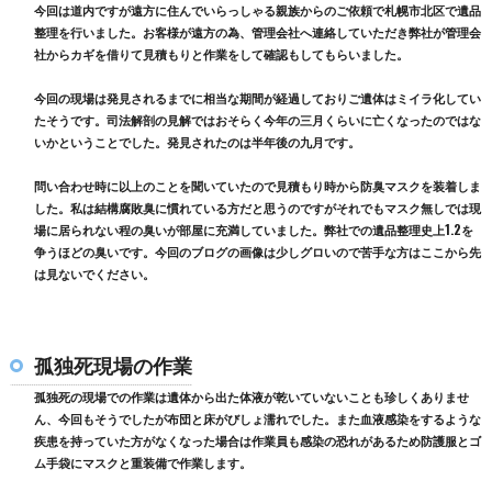
今回は道内ですが遠方に住んでいらっしゃる親族からのご依頼で札幌市北区で遺品
整理を行いました。お客様が遠方の為、管理会社へ連絡していただき弊社が管理会
社からカギを借りて見積もりと作業をして確認もしてもらいました。
今回の現場は発見されるまでに相当な期間が経過しておりご遺体はミイラ化してい
たそうです。司法解剖の見解ではおそらく今年の三月くらいに亡くなったのではな
いかということでした。発見されたのは半年後の九月です。
問い合わせ時に以上のことを聞いていたので見積もり時から防臭マスクを装着しま
した。私は結構腐敗臭に慣れている方だと思うのですがそれでもマスク無しでは現
場に居られない程の臭いが部屋に充満していました。弊社での遺品整理史上1.2を
争うほどの臭いです。今回のブログの画像は少しグロいので苦手な方はここから先
は見ないでください。
孤独死現場の作業
孤独死の現場での作業は遺体から出た体液が乾いていないことも珍しくありませ
ん、今回もそうでしたが布団と床がびしょ濡れでした。また血液感染をするような
疾患を持っていた方がなくなった場合は作業員も感染の恐れがあるため防護服とゴ
ム手袋にマスクと重装備で作業します。