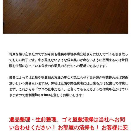
写真を撮り忘れたのですが今回も札幌市環境事業公社さんに頼んでゴミを引き取っ
てもらい終了です。中が見えないような袋や臭いが出ないように密閉するのは常日
頃お世話になっている公社の作業員の方たちへの配慮でもあります。
業者によっては近所や収集員の方達の事など気にもせず自分達が作業終われば関係
無いという業者もいますが、弊社は近隣や関係業者には出来るだけ配慮して作業し
ます。これからも「プロの仕事だね！」と言ってもらえるような作業を心がけてい
きますので便利屋Departureを宜しくお願いします！
遺品整理・生前整理、ゴミ屋敷清掃は当社へお問
い合わせください！ お部屋の清掃も！ お客様に安