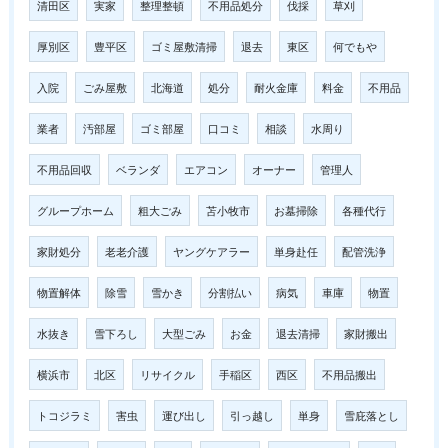
清田区
実家
整理整頓
不用品処分
伐採
草刈
厚別区
豊平区
ゴミ屋敷清掃
退去
東区
何でもや
入院
ごみ屋敷
北海道
処分
耐火金庫
料金
不用品
業者
汚部屋
ゴミ部屋
口コミ
相談
水周り
不用品回収
ベランダ
エアコン
オーナー
管理人
グループホーム
粗大ごみ
苫小牧市
お墓掃除
各種代行
家財処分
老老介護
ヤングケアラー
単身赴任
配管洗浄
物置解体
除雪
雪かき
分割払い
病気
車庫
物置
水抜き
雪下ろし
大型ごみ
お金
退去清掃
家財搬出
横浜市
北区
リサイクル
手稲区
西区
不用品搬出
トコジラミ
害虫
運び出し
引っ越し
単身
雪庇落とし