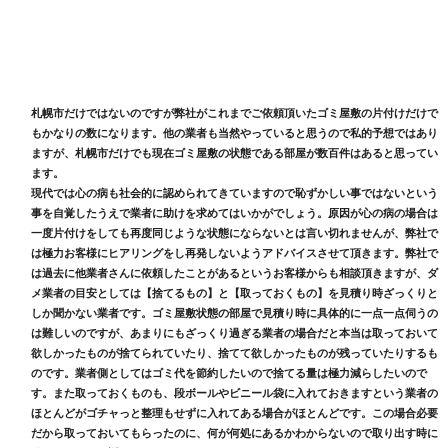
札幌市だけではないのですが弊社がこれまでご依頼頂いたゴミ屋敷の片付けだけで
もかなりの数になります。他の業者も当然やっていると思うので私的予想ではあり
ますが、札幌市だけでも現在ゴミ屋敷の状態である部屋が数百件はあると思ってい
ます。
現代では心の病も社会的に認められてきていますので恥ずかしい事ではないという
事を自覚したうえで業者に助けを求めてはいかがでしょう。原因が心の病の場合は
一度片付けをしても再度同じような状態にならないとは言い切れませんが、弊社で
は極力お客様にヒアリングをし再発しないようアドバイスさせて頂きます。弊社で
は過去に他業者さんに依頼したことがあるというお客様からも相談頂きますが、ダ
メ業者の目安としては【捨てるもの】と【取っておくもの】を見積り時ざっくりと
しか聞かない業者です。ゴミ屋敷状態の部屋で見積り時に具体的に一点一点伺うの
は難しいのですが、あまりにもざっくり過ぎる業者の場合だと本当は取っておいて
欲しかったものが捨てられていたり、捨てて欲しかったものが残っていたりするも
のです。業者側としてはゴミ代を節約したいので捨てる量は極力減らしたいので
す。また取っておくものも、段ボールやビニール袋に入れておきますという業者の
ほとんどがゴチャっと整理もせずに入れてある場合がほとんどです。この場合必要
だから取っておいてもらったのに、何が何処にあるかわからないので取り出す時に