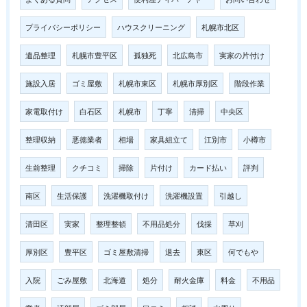
プライバシーポリシー
ハウスクリーニング
札幌市北区
遺品整理
札幌市豊平区
孤独死
北広島市
実家の片付け
施設入居
ゴミ屋敷
札幌市東区
札幌市厚別区
階段作業
家電取付け
白石区
札幌市
丁寧
清掃
中央区
整理収納
悪徳業者
相場
家具組立て
江別市
小樽市
生前整理
クチコミ
掃除
片付け
カード払い
評判
南区
生活保護
洗濯機取付け
洗濯機設置
引越し
清田区
実家
整理整頓
不用品処分
伐採
草刈
厚別区
豊平区
ゴミ屋敷清掃
退去
東区
何でもや
入院
ごみ屋敷
北海道
処分
耐火金庫
料金
不用品