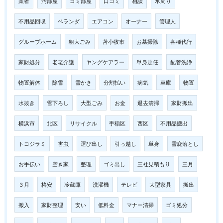
業者
汚部屋
ゴミ部屋
口コミ
相談
水周り
不用品回収
ベランダ
エアコン
オーナー
管理人
グループホーム
粗大ごみ
苫小牧市
お墓掃除
各種代行
家財処分
老老介護
ヤングケアラー
単身赴任
配管洗浄
物置解体
除雪
雪かき
分割払い
病気
車庫
物置
水抜き
雪下ろし
大型ごみ
お金
退去清掃
家財搬出
横浜市
北区
リサイクル
手稲区
西区
不用品搬出
トコジラミ
害虫
運び出し
引っ越し
単身
雪庇落とし
お手伝い
空き家
整理
ゴミ出し
三社見積もり
三月
３月
格安
冷蔵庫
洗濯機
テレビ
大型家具
搬出
搬入
家財整理
安い
低料金
マナー清掃
ゴミ処分