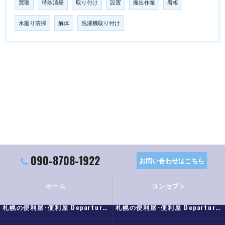
買取
特殊清掃
取り付け
設置
搬出作業
看板
水廻り清掃
解体
洗濯機取り付け
090-8708-1922
お問い合わせはこちら
ホーム
コンセプト
札幌の便利屋･便利屋 Departureの口コミ情報
札幌の便利屋･便利屋 Departureの評判