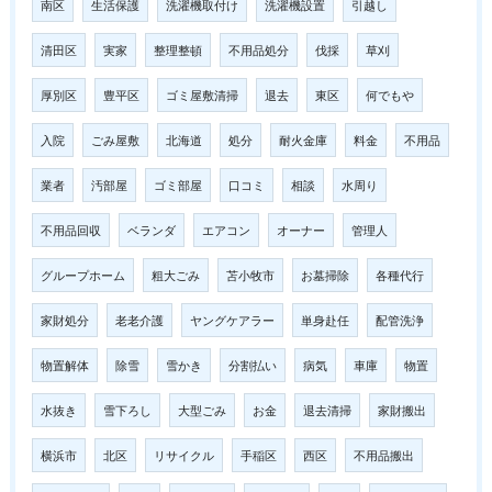
南区
生活保護
洗濯機取付け
洗濯機設置
引越し
清田区
実家
整理整頓
不用品処分
伐採
草刈
厚別区
豊平区
ゴミ屋敷清掃
退去
東区
何でもや
入院
ごみ屋敷
北海道
処分
耐火金庫
料金
不用品
業者
汚部屋
ゴミ部屋
口コミ
相談
水周り
不用品回収
ベランダ
エアコン
オーナー
管理人
グループホーム
粗大ごみ
苫小牧市
お墓掃除
各種代行
家財処分
老老介護
ヤングケアラー
単身赴任
配管洗浄
物置解体
除雪
雪かき
分割払い
病気
車庫
物置
水抜き
雪下ろし
大型ごみ
お金
退去清掃
家財搬出
横浜市
北区
リサイクル
手稲区
西区
不用品搬出