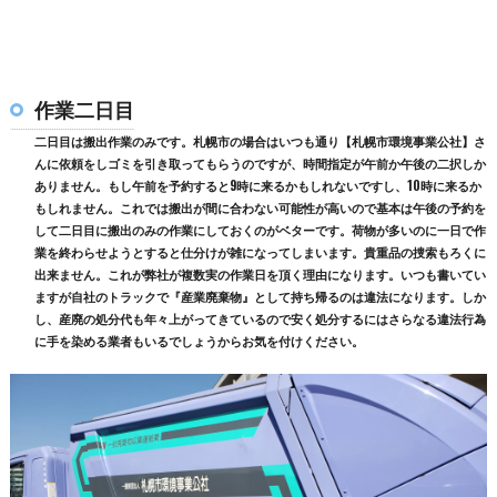
作業二日目
二日目は搬出作業のみです。札幌市の場合はいつも通り【札幌市環境事業公社】さ
んに依頼をしゴミを引き取ってもらうのですが、時間指定が午前か午後の二択しか
ありません。もし午前を予約すると9時に来るかもしれないですし、10時に来るか
もしれません。これでは搬出が間に合わない可能性が高いので基本は午後の予約を
して二日目に搬出のみの作業にしておくのがベターです。荷物が多いのに一日で作
業を終わらせようとすると仕分けが雑になってしまいます。貴重品の捜索もろくに
出来ません。これが弊社が複数実の作業日を頂く理由になります。いつも書いてい
ますが自社のトラックで『産業廃棄物』として持ち帰るのは違法になります。しか
し、産廃の処分代も年々上がってきているので安く処分するにはさらなる違法行為
に手を染める業者もいるでしょうからお気を付けください。