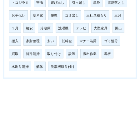
トコジラミ
害虫
運び出し
引っ越し
単身
雪庇落とし
お手伝い
空き家
整理
ゴミ出し
三社見積もり
三月
３月
格安
冷蔵庫
洗濯機
テレビ
大型家具
搬出
搬入
家財整理
安い
低料金
マナー清掃
ゴミ処分
買取
特殊清掃
取り付け
設置
搬出作業
看板
水廻り清掃
解体
洗濯機取り付け