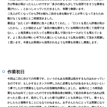
方が料金が高かったらしいのですが「多少の差なら少しでも信用できそうな業者を
選びたい。」とおっしゃっていただきました、有難う御座います。
ご主人が亡くなってから3年が経ちご自分も体を動かすことが辛くなってきたため
動けなくなる前にとご依頼頂きました。
最近は「おたくが一番親切に色々と教えてくれた。」「口コミを見たら評価が良か
ったから。」とか他社さんが「金目の物を探すしている時間の方が長くて信用でき
ない。」と相見積もりが入っても弊社を選んで頂けるケースがとても増えていま
す。よく見た目が怖いと年下の人達にいじられるような私を信用して頂き大変嬉し
く思います。今後もお客様から信用されるような作業を目標とし精進します。
作業初日
今回は二日に分けての作業です。というのもある程度は処分するものはわかってい
るのですが、もしかするとタンスや押し入れに必要なものがあるかもしれないとい
う事でしたので捜索をしながらの分別梱包作業をしました。 結局のところ特別必
要なものは出てこなかったのですがお客様自身が納得して処分出来るのであれば良
かったと思います。処分してしまった後では探すことも出来ないですし、後々もし
かしたらと後悔することにもなりかねません。お子さんたちにとっては実家になり
ますので『子どもの頃の写真』や『卒業アルバム』等の思い出の品は一度お子さん