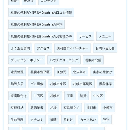
札幌
便利屋
コンセプト
札幌の便利屋･便利屋 Departureの口コミ情報
札幌の便利屋･便利屋 Departureの評判
札幌の便利屋･便利屋 Departureのお客様の声
サービス
メニュー
よくある質問
アクセス
便利屋ディパーチャー
お問い合わせ
プライバシーポリシー
ハウスクリーニング
札幌市北区
遺品整理
札幌市豊平区
孤独死
北広島市
実家の片付け
施設入居
ゴミ屋敷
札幌市東区
札幌市厚別区
階段作業
家電取付け
白石区
札幌市
丁寧
清掃
中央区
整理収納
悪徳業者
相場
家具組立て
江別市
小樽市
生前整理
クチコミ
掃除
片付け
カード払い
評判